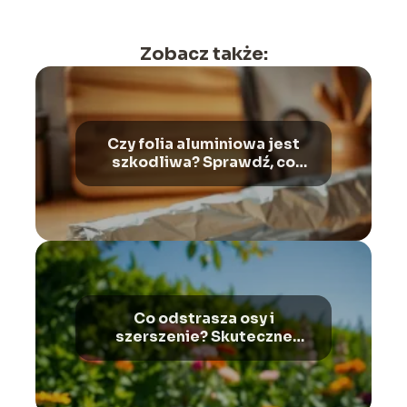
Zobacz także:
Czy folia aluminiowa jest
szkodliwa? Sprawdź, co
mówią eksperci
Co odstrasza osy i
szerszenie? Skuteczne
metody na te owady