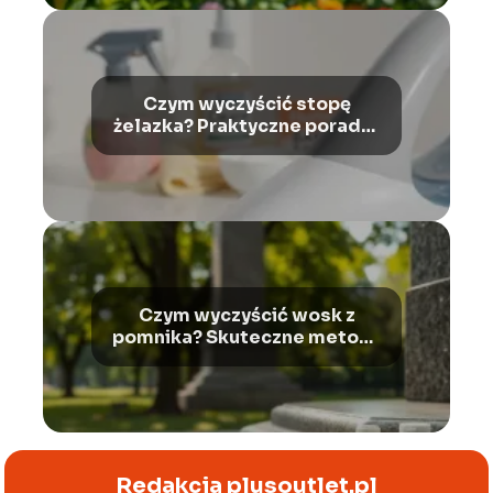
Czym wyczyścić stopę
żelazka? Praktyczne porady i
wskazówki
Czym wyczyścić wosk z
pomnika? Skuteczne metody
usuwania plam
Redakcja plusoutlet.pl