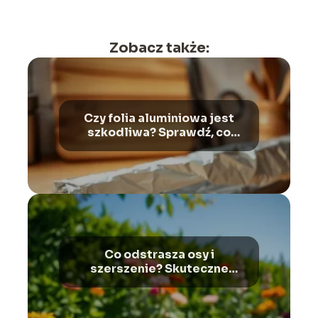
Zobacz także:
Czy folia aluminiowa jest
szkodliwa? Sprawdź, co
mówią eksperci
Co odstrasza osy i
szerszenie? Skuteczne
metody na te owady