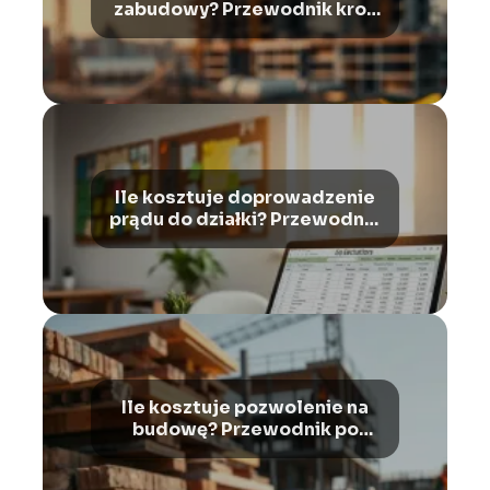
zabudowy? Przewodnik krok
po kroku
Ile kosztuje doprowadzenie
prądu do działki? Przewodnik
po kosztach i procedurach
Ile kosztuje pozwolenie na
budowę? Przewodnik po
kosztach i wymaganiach