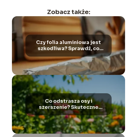
Zobacz także:
Czy folia aluminiowa jest
szkodliwa? Sprawdź, co
mówią eksperci
Co odstrasza osy i
szerszenie? Skuteczne
metody na te owady