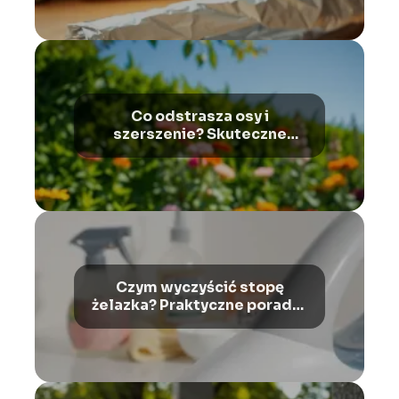
Co odstrasza osy i
szerszenie? Skuteczne
metody na te owady
Czym wyczyścić stopę
żelazka? Praktyczne porady i
wskazówki