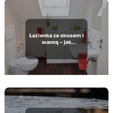
Łazienka ze skosem i
wanną – jak
zaaranżować
pomieszczenie?