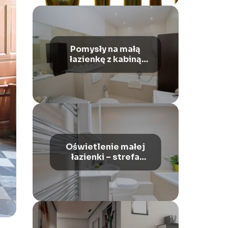
Pomysły na małą
łazienkę z kabiną
prysznicową
Oświetlenie małej
łazienki – strefa
relaksu w małym
mieszkaniu