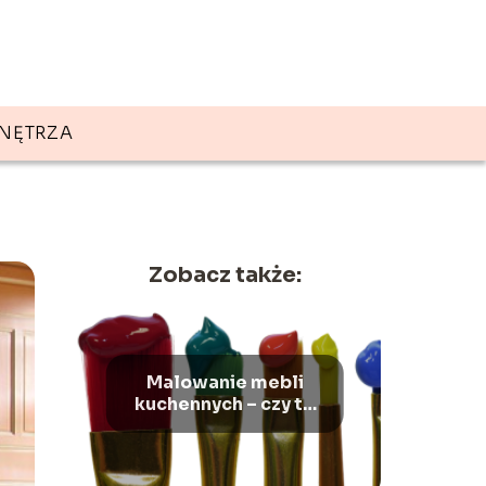
NĘTRZA
Zobacz także:
Malowanie mebli
kuchennych – czy to
dobry pomysł?