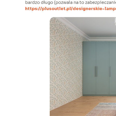
bardzo długo (pozwala na to zabezpieczani
https://plusoutlet.pl/designerskie-lam