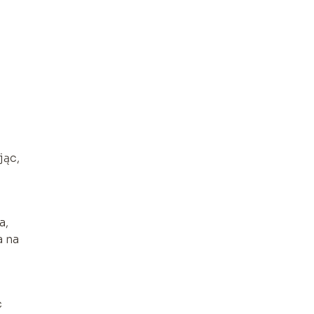
jąc,
a,
a na
ć