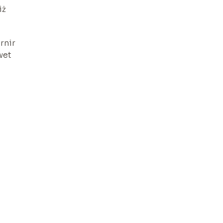
iż
rnir
wet