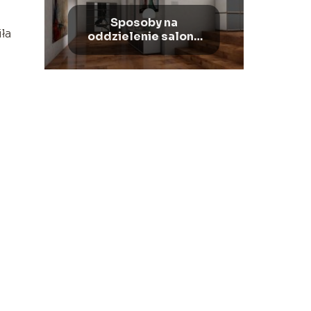
Sposoby na
ła
oddzielenie salonu
od przedpokoju