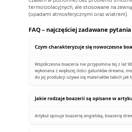
czasem w poziomie) bez problemu umożliwi
termoizolacyjnych, ale stosowane na zewną
(opadami atmosferycznymi oraz wiatrem).
FAQ – najczęściej zadawane pytania
Czym charakteryzuje się nowoczesna boa
Współczesna boazeria nie przypomina tej z lat 90.
wykonana z większej ilości gatunków drewna, mont
do jej produkcji używa się materiałów takich jak 
Jakie rodzaje boazerii są opisane w artyk
Artykuł opisuje boazerię angielską, boazerię dre