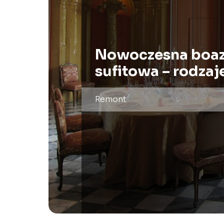
Nowoczesna boaz
sufitowa – rodzaj
Remont