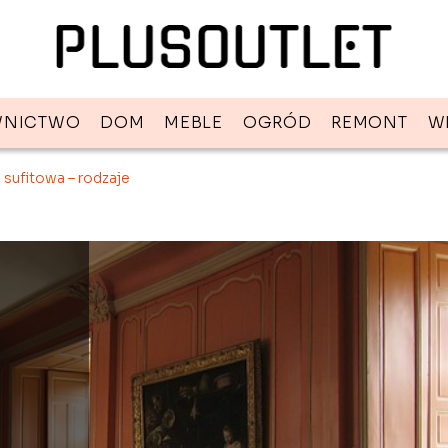
NICTWO
DOM
MEBLE
OGRÓD
REMONT
W
sufitowa – rodzaje