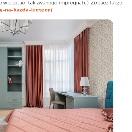
e w postaci tak zwanego impregnatu). Zobacz także:
py-na-kazda-kieszen/