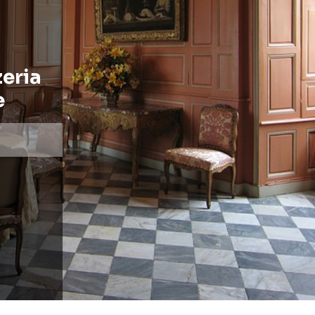
eria
e