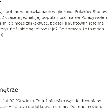
31
ją spotkać w mieszkaniach większości Polaków. Stanowi
. Z czasem jednak jej popularność malała. Polacy woleli
isiaj, co może zaskakiwać, boazeria sufitowa i ścienna
ryzuje i jakie są jej rodzaje? Co sprawia, że ta moda
j.
nętrze
 lat 90. XX wieku. To już nie tylko wąskie drewniane
ztałty, kolory i dodatkowo rozmiary. Do tego możemy