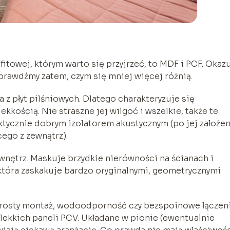
fitowej, którym warto się przyjrzeć, to MDF i PCF. Okaz
prawdźmy zatem, czym się mniej więcej różnią.
z płyt pilśniowych. Dlatego charakteryzuje się
ekkością. Nie straszne jej wilgoć i wszelkie, także te
aktycznie dobrym izolatorem akustycznym (po jej założe
ego z zewnątrz).
wnętrz. Maskuje brzydkie nierówności na ścianach i
, która zaskakuje bardzo oryginalnymi, geometrycznymi
 prosty montaż, wodoodporność czy bezspoinowe łączen
że lekkich paneli PCV. Układane w pionie (ewentualnie