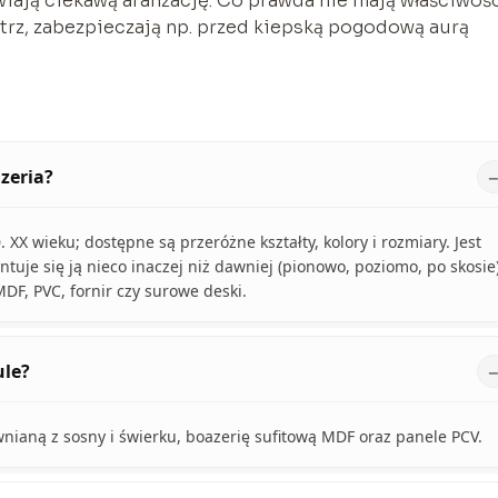
ają ciekawą aranżację. Co prawda nie mają właściwoś
trz, zabezpieczają np. przed kiepską pogodową aurą
zeria?
 XX wieku; dostępne są przeróżne kształty, kolory i rozmiary. Jest
uje się ją nieco inaczej niż dawniej (pionowo, poziomo, po skosie)
MDF, PVC, fornir czy surowe deski.
ule?
wnianą z sosny i świerku, boazerię sufitową MDF oraz panele PCV.